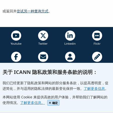
或返回并
尝试另一种查询方式
。
Youtube
Twitter
Linkedin
Flickr
Facebook
Newletters
Community Wiki
ICANN Blog
关于 ICANN 隐私政策和服务条款的说明：
© Internet Corporation for Assigned Names and Numbers.
Privacy Policy
Terms of Service
Cookies Policy
我们已经更新了隐私政策和网站的部分服务条款，以提高透明度，促
进简化，并与适用的隐私法律的最新变化保持一致。
了解更多信息
。
本网站使用 Cookie 来提供高效的用户体验，并帮助我们了解网站的
使用情况。
了解更多信息。
确定