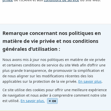
Remarque concernant nos politiques en
Ou revenir en arrière et
essayer une recherche différente
.
matière de vie privée et nos conditions
générales d’utilisation :
Nous avons mis à jour nos politiques en matière de vie privée
et certaines conditions de service du site Web afin d’offrir une
Youtube
Twitter
Linkedin
Flickr
plus grande transparence, de promouvoir la simplification et
de nous aligner sur les modifications récentes des lois
applicables sur la protection de la vie privée.
En savoir plus
.
Facebook
Newletters
Community Wiki
ICANN Blog
Ce site utilise des cookies pour offrir une meilleure expérience
de navigation et nous aider à comprendre comment notre site
© Internet Corporation for Assigned Names and Numbers.
est utilisé.
En savoir plus.
Privacy Policy
Terms of Service
Cookies Policy
OK