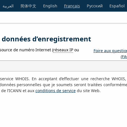
العربية
简体中文
English
Français
Русский
Español
e données d’enregistrement
source de numéro Internet (
réseaux IP
ou
Foire aux questio
(FA
le service WHOIS. En acceptant d’effectuer une recherche WHOIS,
s données personnelles que je soumets seront traitées conformém
de l’ICANN et aux
conditions de service
du site Web.