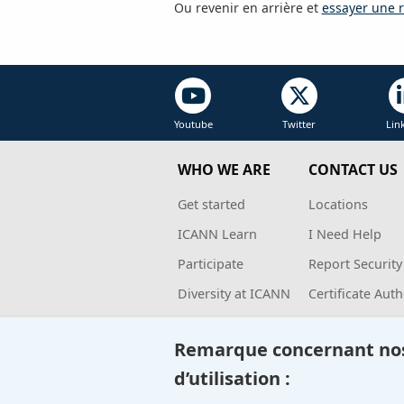
Ou revenir en arrière et
essayer une r
Youtube
Twitter
Lin
WHO WE ARE
CONTACT US
Get started
Locations
ICANN Learn
I Need Help
Participate
Report Security
Diversity at ICANN
Certificate Auth
Groups
Registry Liaiso
Remarque concernant nos 
Board
Ombuds
d’utilisation :
CEO Corner
Complaints Off