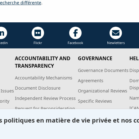
echerche différente
.
kedin
Flickr
Facebook
Newletters
ACCOUNTABILITY AND
GOVERNANCE
HEL
TRANSPARENCY
Governance Documents
Disp
Accountability Mechanisms
Agreements
Dom
Disp
Document Disclosure
 Issues
Organizational Reviews
Name
Independent Review Process
ority
Specific Reviews
ICA
Request for Reconsideration
n
Annual Report
Empowered Community
politiques en matière de vie privée et nos c
Financials
Employee Anonymous
ice
Planning
Hotline Policy and