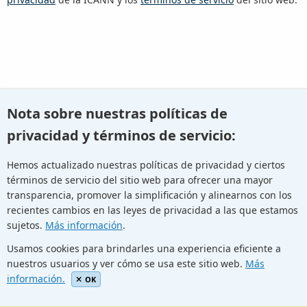
O bien retroceda e
intente realizar otro tipo de búsqueda
.
Nota sobre nuestras políticas de
privacidad y términos de servicio:
Hemos actualizado nuestras políticas de privacidad y ciertos
términos de servicio del sitio web para ofrecer una mayor
Youtube
Twitter
Linkedin
Flickr
transparencia, promover la simplificación y alinearnos con los
recientes cambios en las leyes de privacidad a las que estamos
sujetos.
Más información
.
Facebook
Newletters
Community Wiki
ICANN Blog
Usamos cookies para brindarles una experiencia eficiente a
nuestros usuarios y ver cómo se usa este sitio web.
Más
© Internet Corporation for Assigned Names and Numbers.
información.
Privacy Policy
Terms of Service
Cookies Policy
OK