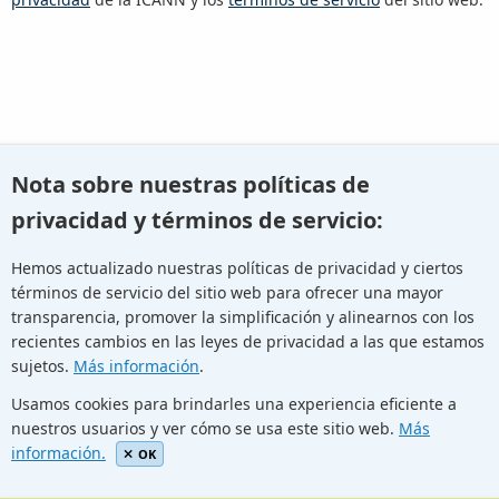
O bien retroceda e
intente realizar otro tipo de búsqueda
.
Nota sobre nuestras políticas de
privacidad y términos de servicio:
Hemos actualizado nuestras políticas de privacidad y ciertos
términos de servicio del sitio web para ofrecer una mayor
Youtube
Twitter
Linkedin
Flickr
transparencia, promover la simplificación y alinearnos con los
recientes cambios en las leyes de privacidad a las que estamos
sujetos.
Más información
.
Facebook
Newletters
Community Wiki
ICANN Blog
Usamos cookies para brindarles una experiencia eficiente a
nuestros usuarios y ver cómo se usa este sitio web.
Más
© Internet Corporation for Assigned Names and Numbers.
información.
Privacy Policy
Terms of Service
Cookies Policy
OK