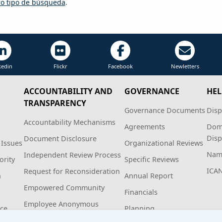
tro tipo de búsqueda
.
kedin
Flickr
Facebook
Newletters
ACCOUNTABILITY AND
GOVERNANCE
HEL
TRANSPARENCY
Governance Documents
Disp
Accountability Mechanisms
Agreements
Dom
Disp
Document Disclosure
 Issues
Organizational Reviews
Name
Independent Review Process
ority
Specific Reviews
ICA
Request for Reconsideration
n
Annual Report
Empowered Community
Financials
Employee Anonymous
ice
Planning
Hotline Policy and