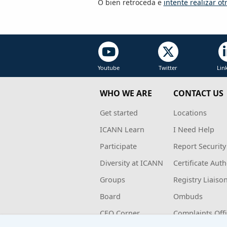
O bien retroceda e
intente realizar o
Youtube
Twitter
Lin
WHO WE ARE
CONTACT US
Get started
Locations
ICANN Learn
I Need Help
Participate
Report Security
Diversity at ICANN
Certificate Auth
Groups
Registry Liaiso
Board
Ombuds
CEO Corner
Complaints Off