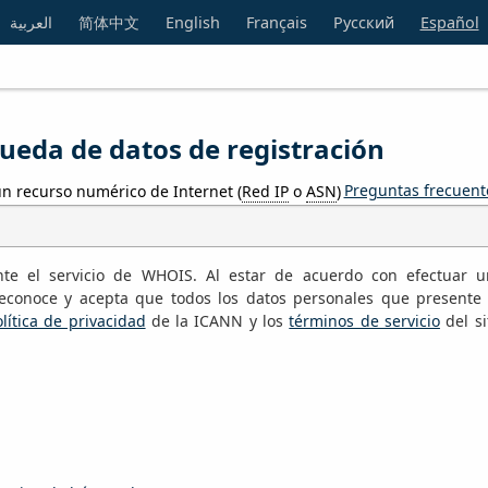
العربية
简体中文
English
Français
Русский
Español
eda de datos de registración
Preguntas frecuent
n recurso numérico de Internet (
Red IP
o
ASN
)
te el servicio de WHOIS. Al estar de acuerdo con efectuar 
conoce y acepta que todos los datos personales que presente
lítica de privacidad
de la ICANN y los
términos de servicio
del si