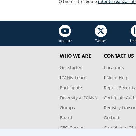
O bien retroceda e
intente realizar o
Youtube
Twitter
Lin
WHO WE ARE
CONTACT US
Get started
Locations
ICANN Learn
I Need Help
Participate
Report Security
Diversity at ICANN
Certificate Auth
Groups
Registry Liaiso
Board
Ombuds
CEO Corner
Complaints Off