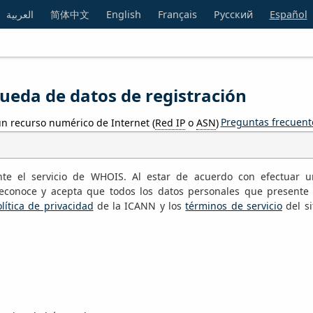
العربية
简体中文
English
Français
Русский
Español
eda de datos de registración
Preguntas frecuent
n recurso numérico de Internet (
Red IP
o
ASN
)
te el servicio de WHOIS. Al estar de acuerdo con efectuar 
conoce y acepta que todos los datos personales que presente
lítica de privacidad
de la ICANN y los
términos de servicio
del si