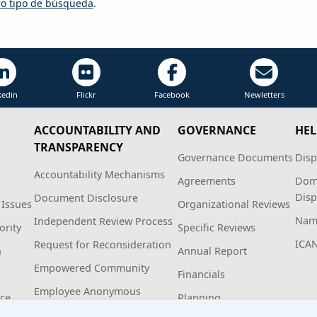
tro tipo de búsqueda
.
kedin
Flickr
Facebook
Newletters
ACCOUNTABILITY AND
GOVERNANCE
HEL
TRANSPARENCY
Governance Documents
Disp
Accountability Mechanisms
Agreements
Dom
Disp
Document Disclosure
 Issues
Organizational Reviews
Name
Independent Review Process
ority
Specific Reviews
ICA
Request for Reconsideration
n
Annual Report
Empowered Community
Financials
Employee Anonymous
ice
Planning
Hotline Policy and